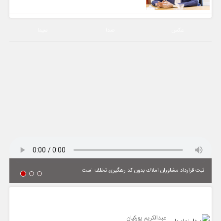
عکس
صدا
سیما
ثبت قرارداد مشاوران املاك بدون كد رهگیری تخلف است
یادداشت
عبدالکریم پورکیان