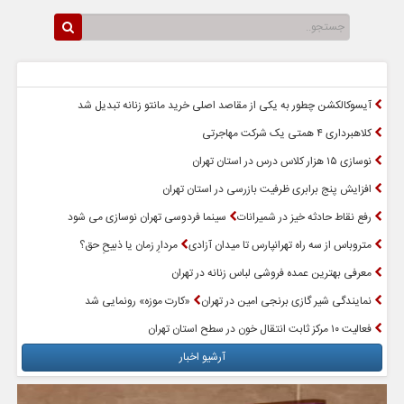
سرخط اخبار
پربازدیدترین اخبار
آیسوکالکشن چطور به یکی از مقاصد اصلی خرید مانتو زنانه تبدیل شد
کلاهبرداری ۴ همتی یک شرکت مهاجرتی
نوسازی ۱۵ هزار کلاس درس در استان تهران
افزایش پنج برابری ظرفیت بازرسی در استان تهران
رفع نقاط حادثه خیز در شمیرانات
سینما فردوسی تهران نوسازی می شود
متروباس از سه راه تهرانپارس تا میدان آزادی
مردارِ زمان یا ذبیحِ حق؟
معرفی بهترین عمده فروشی لباس زنانه در تهران
نمایندگی شیر گازی برنجی امین در تهران
«کارت موزه» رونمایی شد
فعالیت ۱۰ مرکز ثابت انتقال خون در سطح استان تهران
آرشیو اخبار