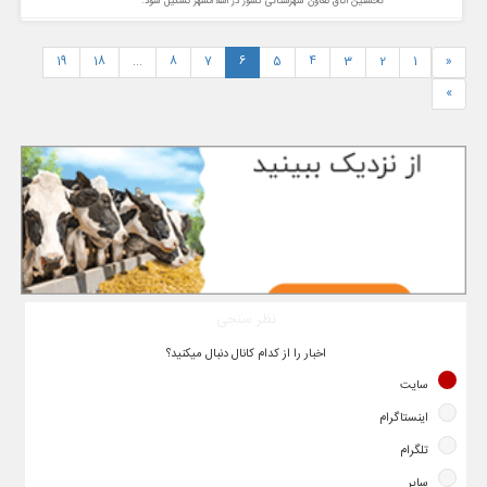
نخستین اتاق تعاون شهرستانی کشور در اسلامشهر تشکیل شود.
19
18
...
8
7
6
5
4
3
2
1
«
»
نظر سنجی
اخبار را از کدام کانال دنبال میکنید؟
سایت
اینستاگرام
تلگرام
سایر