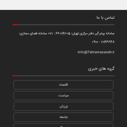
تماس با ما
سامانه پیام گیر دفتر مرکزی تهران؛ 66014205 - 021 سامانه فضای مجازی؛
2146648 - 0910
info@Tehranrasaneh.ir
گروه های خبری
اقتصاد
سیاست
ورزش
جامعه