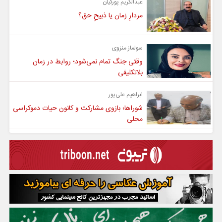
عبدالکریم پورکیان
مردارِ زمان یا ذبیحِ حق؟
سولماز منزوی
وقتی جنگ تمام نمی‌شود؛ روابط در زمان
بلاتکلیفی
ابراهیم علی‌پور
شوراها؛ بازوی مشارکت و کانون حیات دموکراسی
محلی