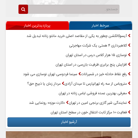
سرخط اخبار
پربازدیدترین اخبار
آیسوکالکشن چطور به یکی از مقاصد اصلی خرید مانتو زنانه تبدیل شد
کلاهبرداری ۴ همتی یک شرکت مهاجرتی
نوسازی ۱۵ هزار کلاس درس در استان تهران
افزایش پنج برابری ظرفیت بازرسی در استان تهران
رفع نقاط حادثه خیز در شمیرانات
سینما فردوسی تهران نوسازی می شود
متروباس از سه راه تهرانپارس تا میدان آزادی
مردارِ زمان یا ذبیحِ حق؟
معرفی بهترین عمده فروشی لباس زنانه در تهران
نمایندگی شیر گازی برنجی امین در تهران
«کارت موزه» رونمایی شد
فعالیت ۱۰ مرکز ثابت انتقال خون در سطح استان تهران
آرشیو اخبار