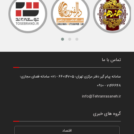
تماس با ما
سامانه پیام گیر دفتر مرکزی تهران؛ 66014205 - 021 سامانه فضای مجازی؛
2146648 - 0910
info@Tehranrasaneh.ir
گروه های خبری
اقتصاد