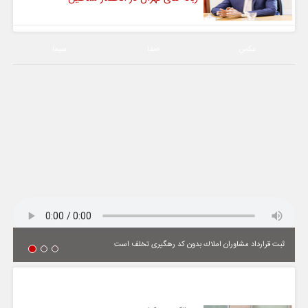
عکس
صدا
سیما
ثبت قرارداد مشاوران املاك بدون كد رهگیری تخلف است
یادداشت