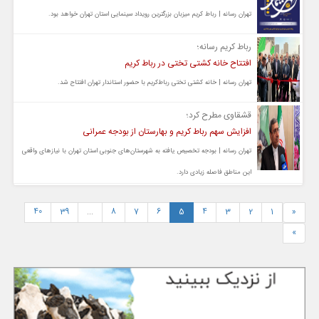
تهران رسانه | رباط کریم میزبان بزرگترین رویداد سینمایی استان تهران خواهد بود.
رباط کریم رسانه؛
افتتاح خانه کشتی تختی در رباط کریم
تهران رسانه | خانه کشتی تختی رباط‌کریم با حضور استاندار تهران افتتاح شد.
قشقاوی مطرح کرد؛
افزایش سهم رباط کریم و بهارستان از بودجه عمرانی
تهران رسانه | بودجه تخصیص یافته به شهرستان‌های جنوبی استان تهران با نیازهای واقعی
این مناطق فاصله زیادی دارد.
40
39
...
8
7
6
5
4
3
2
1
«
»