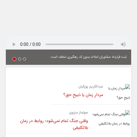
ثبت قرارداد مشاوران املاك بدون كد رهگیری تخلف است
یادداشت
عبدالکریم پورکیان
مردارِ زمان یا ذبیحِ حق؟
سولماز منزوی
وقتی جنگ تمام نمی‌شود؛ روابط در زمان
بلاتکلیفی