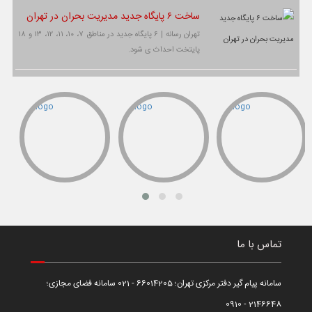
ساخت ۶ پایگاه جدید مدیریت بحران در تهران
تهران رسانه | ۶ پایگاه جدید در مناطق ۷، ۱۰، ۱۱، ۱۲، ۱۳ و ۱۸
پایتخت احداث ی شود.
تماس با ما
سامانه پیام گیر دفتر مرکزی تهران؛ 66014205 - 021 سامانه فضای مجازی؛
2146648 - 0910