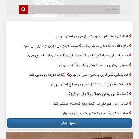
سرخط اخبار
پربازدیدترین اخبار
افزایش پنج برابری ظرفیت بازرسی در استان تهران
رفع نقاط حادثه خیز در شمیرانات
سینما فردوسی تهران نوسازی می شود
متروباس از سه راه تهرانپارس تا میدان آزادی
مردارِ زمان یا ذبیحِ حق؟
معرفی بهترین عمده فروشی لباس زنانه در تهران
نمایندگی شیر گازی برنجی امین در تهران
«کارت موزه» رونمایی شد
فعالیت ۱۰ مرکز ثابت انتقال خون در سطح استان تهران
کشف ۵ تن روغن خوراکی قاچاق در قرچک
کتاب «من هم فکر می کردم مهم نیست» منتشر شد
ساخت ۶ پایگاه جدید مدیریت بحران در تهران
آرشیو اخبار