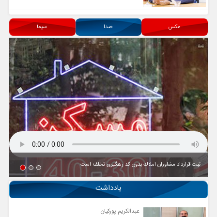
عکس
صدا
سیما
ثبت قرارداد مشاوران املاك بدون كد رهگیری تخلف است
یادداشت
عبدالکریم پورکیان