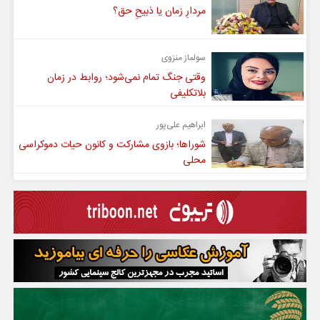
مردارِ زمان یا ذبیحِ حق؟
سولماز منزوی
وقتی جنگ تمام نمی‌شود؛ روابط در زمان
بلاتکلیفی
ابراهیم علی‌پور
شوراها؛ بازوی مشارکت و کانون حیات دموکراسی
محلی