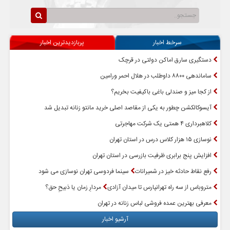
سرخط اخبار
پربازدیدترین اخبار
دستگیری سارق اماکن دولتی در قرچک
ساماندهی ۸۸۰۰ داوطلب در هلال احمر ورامین
از کجا میز و صندلی باغی باکیفیت بخریم؟
آیسوکالکشن چطور به یکی از مقاصد اصلی خرید مانتو زنانه تبدیل شد
کلاهبرداری ۴ همتی یک شرکت مهاجرتی
نوسازی ۱۵ هزار کلاس درس در استان تهران
افزایش پنج برابری ظرفیت بازرسی در استان تهران
رفع نقاط حادثه خیز در شمیرانات
سینما فردوسی تهران نوسازی می شود
متروباس از سه راه تهرانپارس تا میدان آزادی
مردارِ زمان یا ذبیحِ حق؟
معرفی بهترین عمده فروشی لباس زنانه در تهران
آرشیو اخبار