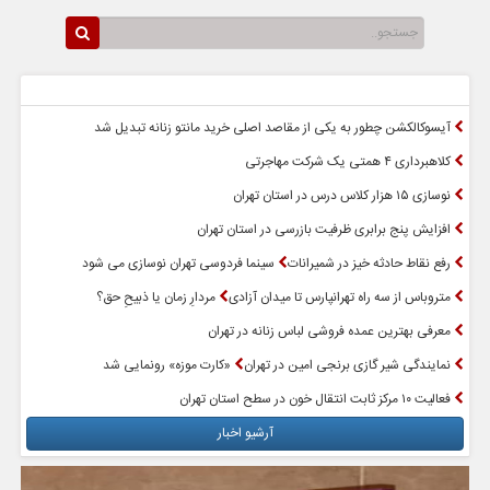
سرخط اخبار
پربازدیدترین اخبار
آیسوکالکشن چطور به یکی از مقاصد اصلی خرید مانتو زنانه تبدیل شد
کلاهبرداری ۴ همتی یک شرکت مهاجرتی
نوسازی ۱۵ هزار کلاس درس در استان تهران
افزایش پنج برابری ظرفیت بازرسی در استان تهران
رفع نقاط حادثه خیز در شمیرانات
سینما فردوسی تهران نوسازی می شود
متروباس از سه راه تهرانپارس تا میدان آزادی
مردارِ زمان یا ذبیحِ حق؟
معرفی بهترین عمده فروشی لباس زنانه در تهران
نمایندگی شیر گازی برنجی امین در تهران
«کارت موزه» رونمایی شد
فعالیت ۱۰ مرکز ثابت انتقال خون در سطح استان تهران
آرشیو اخبار