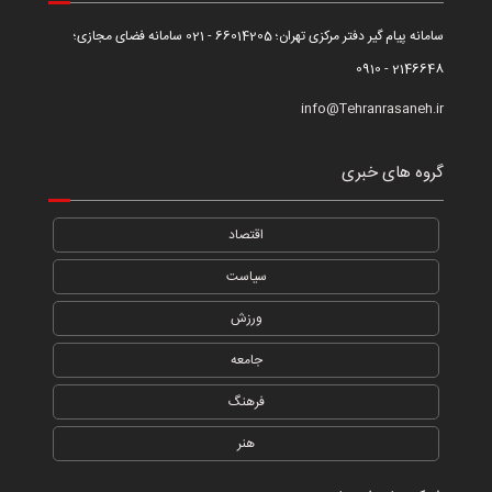
سامانه پیام گیر دفتر مرکزی تهران؛ 66014205 - 021 سامانه فضای مجازی؛
2146648 - 0910
info@Tehranrasaneh.ir
گروه های خبری
اقتصاد
سیاست
ورزش
جامعه
فرهنگ
هنر