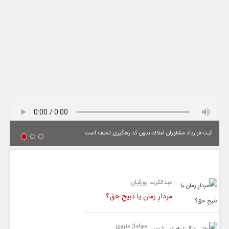
ثبت قرارداد مشاوران املاك بدون كد رهگیری تخلف است
یادداشت
عبدالکریم پورکیان
مردارِ زمان یا ذبیحِ حق؟
سولماز منزوی