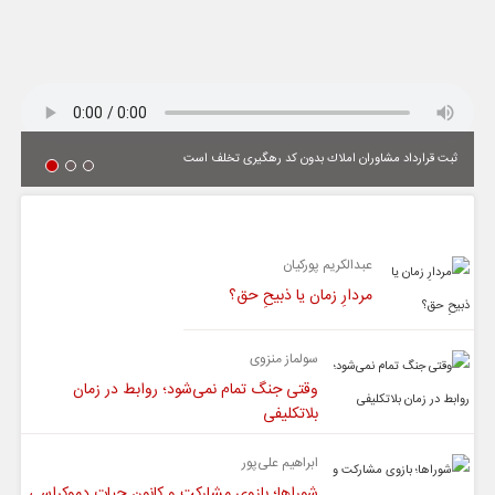
ثبت قرارداد مشاوران املاك بدون كد رهگیری تخلف است
یادداشت
عبدالکریم پورکیان
مردارِ زمان یا ذبیحِ حق؟
سولماز منزوی
وقتی جنگ تمام نمی‌شود؛ روابط در زمان
بلاتکلیفی
ابراهیم علی‌پور
شوراها؛ بازوی مشارکت و کانون حیات دموکراسی