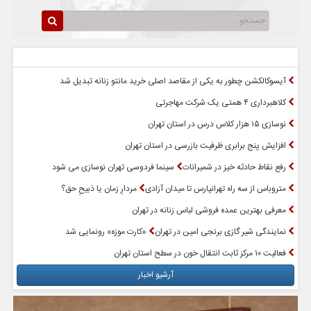
سرخط اخبار
پربازدیدترین اخبار
آیسوکالکشن چطور به یکی از مقاصد اصلی خرید مانتو زنانه تبدیل شد
کلاهبرداری ۴ همتی یک شرکت مهاجرتی
نوسازی ۱۵ هزار کلاس درس در استان تهران
افزایش پنج برابری ظرفیت بازرسی در استان تهران
رفع نقاط حادثه خیز در شمیرانات
سینما فردوسی تهران نوسازی می شود
متروباس از سه راه تهرانپارس تا میدان آزادی
مردارِ زمان یا ذبیحِ حق؟
معرفی بهترین عمده فروشی لباس زنانه در تهران
نمایندگی شیر گازی برنجی امین در تهران
«کارت موزه» رونمایی شد
فعالیت ۱۰ مرکز ثابت انتقال خون در سطح استان تهران
آرشیو اخبار