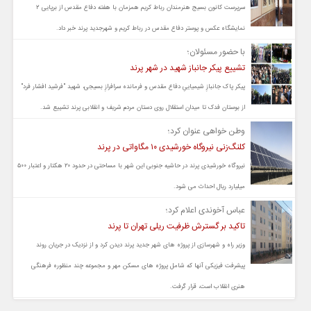
سرپرست کانون بسیج هنرمندان رباط کریم همزمان با هفته دفاع مقدس از برپایی ۲
نمایشگاه عکس و پوستر دفاع مقدس در رباط کریم و شهرجدید پرند خبر داد.
با حضور مسئولان؛
تشییع پیکر جانباز شهید در شهر پرند
پیکر پاک جانبازِ شیمیاییِ دفاع مقدس و فرمانده سرافرازِ بسیجی، شهید "فرشید افشار فرد"
از بوستان فدک تا میدان استقلال روی دستان مردم شریف و انقلابی پرند تشییع شد.
وطن خواهی عنوان کرد؛
کلنگ‌زنی نیروگاه خورشیدی ۱۰ مگاواتی در پرند
نیروگاه خورشیدی پرند در حاشیه جنوبی این شهر با مساحتی در حدود ۲۰ هکتار و اعتبار ۵۰۰
میلیارد ریال احداث می شود.
عباس آخوندی اعلام کرد؛
تاکید بر گسترش ظرفیت ریلی تهران تا پرند
وزیر راه و شهرسازی از پروژه های شهر جدید پرند دیدن کرد و از نزدیک در جریان روند
پیشرفت فیزیکی آنها که شامل پروژه های مسکن مهر و مجموعه چند منظوره فرهنگی
هنری انقلاب است، قرار گرفت.