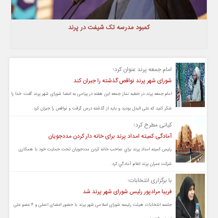
کمبود مدرسه تک شیفت در پرند
امام جمعه پرند عنوان کرد؛
شورای شهر پرند نواقص گذشته را جبران کند
امام جمعه پرند در خطبه نماز جمعه این هفته در پیامی به اعضا شورای شهر پرند گفت: خدا را
شکر کنید که علی البدل بودید و باید از گذشته درس گرفت و نواقص را جبران کرد.
کیانی مطرح کرد؛
آمادگی کمیته امداد پرند برای خانه دار کردن مددجویان
رئیس كميته امداد پرند براي صاحب خانه كردن مددجويان تحت حمايت خود با همکاری
شرکت عمران پرند اعلام آمادگي كرد.
با برگزاری انتخابات؛
فریبا مرادپور رئیس شورای شهر پرند شد
جلسه انتخابات هیئت رئیسه شورای اسلامی شهر پرند با حضور اعضای اصلی و ۴ عضو علی