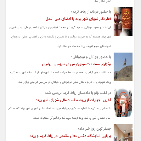
البدل برگزار شد.
با حضور فرماندار رباط کریم؛
آغاز بکار شورای شهر پرند با اعضای علی البدل
آریا خانی، سعید میرزایی، حمید گراوند و محمد فولادی چهار تن از اعضای علی البدل شورای
شهر پرند هستند که به صورت موقت و تا تعیین و تکلیف ۵ تن از اعضای اصلی، به عنوان
نمایندگان مردم شریف پرند خدمت خواهند کرد.
با حضور جوانان و نوجوانان؛
برگزاری مسابقات موتورکراس در سرزمین ایرانیان
مسابقات موتور کراس با حضور صدها شرکت کننده از شهرهای اراک، اسلامشهر، رباط کریم،
پرند، شهریار و .. در رده های سنی نوجوانان و جوانان در سرزمین ایرانیان برگزار شد.
در گفت وگو با دادستان رباط کریم بررسی شد؛
آخرین جزئیات از پرونده فساد مالی شورای شهر پرند
دادستان رباط کریم با اشاره به آخرین جزئیات پرونده فساد مالی شورای شهر پرند گفت:حکم
اتهام اعضای شورای شهر پرند ارتشا می‌باشد و ارقام آن متفاوت است.
جعفر کهن روز خبر داد؛
برپایی نمایشگاه عکس دفاع مقدس در رباط کریم و پرند