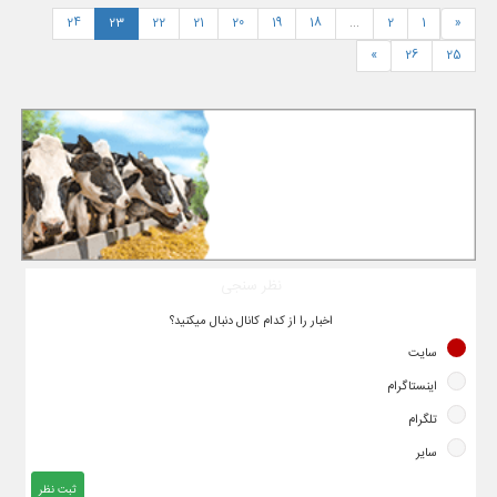
24
23
22
21
20
19
18
...
2
1
«
»
26
25
نظر سنجی
اخبار را از کدام کانال دنبال میکنید؟
سایت
اینستاگرام
تلگرام
سایر
ثبت نظر