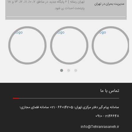
تهران رسانه | ۶ پایگاه جدید در مناطق ۷، ۱۰، ۱۱، ۱۲، ۱۳ و ۱۸
پایتخت احداث ی شود.
تماس با ما
سامانه پیام گیر دفتر مرکزی تهران؛ 66014205 - 021 سامانه فضای مجازی؛
2146648 - 0910
info@Tehranrasaneh.ir