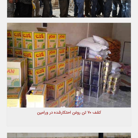
کشف ۷۰ تن روغن احتکارشده در ورامین