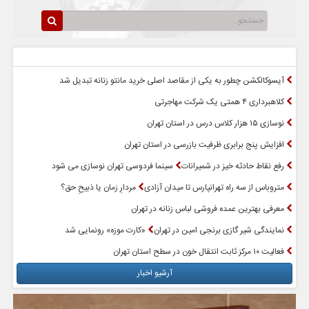
سرخط اخبار
پربازدیدترین اخبار
آیسوکالکشن چطور به یکی از مقاصد اصلی خرید مانتو زنانه تبدیل شد
کلاهبرداری ۴ همتی یک شرکت مهاجرتی
نوسازی ۱۵ هزار کلاس درس در استان تهران
افزایش پنج برابری ظرفیت بازرسی در استان تهران
رفع نقاط حادثه خیز در شمیرانات
سینما فردوسی تهران نوسازی می شود
متروباس از سه راه تهرانپارس تا میدان آزادی
مردارِ زمان یا ذبیحِ حق؟
معرفی بهترین عمده فروشی لباس زنانه در تهران
نمایندگی شیر گازی برنجی امین در تهران
«کارت موزه» رونمایی شد
فعالیت ۱۰ مرکز ثابت انتقال خون در سطح استان تهران
آرشیو اخبار