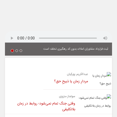
ثبت قرارداد مشاوران املاك بدون كد رهگیری تخلف است
یادداشت
عبدالکریم پورکیان
مردارِ زمان یا ذبیحِ حق؟
سولماز منزوی
وقتی جنگ تمام نمی‌شود؛ روابط در زمان
بلاتکلیفی