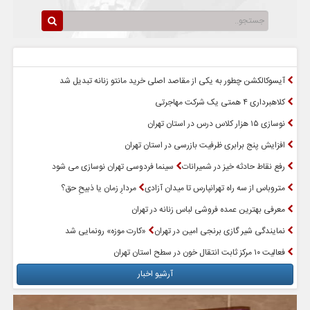
سرخط اخبار
پربازدیدترین اخبار
آیسوکالکشن چطور به یکی از مقاصد اصلی خرید مانتو زنانه تبدیل شد
کلاهبرداری ۴ همتی یک شرکت مهاجرتی
نوسازی ۱۵ هزار کلاس درس در استان تهران
افزایش پنج برابری ظرفیت بازرسی در استان تهران
رفع نقاط حادثه خیز در شمیرانات
سینما فردوسی تهران نوسازی می شود
متروباس از سه راه تهرانپارس تا میدان آزادی
مردارِ زمان یا ذبیحِ حق؟
معرفی بهترین عمده فروشی لباس زنانه در تهران
نمایندگی شیر گازی برنجی امین در تهران
«کارت موزه» رونمایی شد
فعالیت ۱۰ مرکز ثابت انتقال خون در سطح استان تهران
آرشیو اخبار