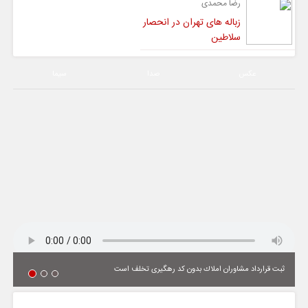
رضا محمدی
زباله های تهران در انحصار
سلاطین
عکس
صدا
سیما
ثبت قرارداد مشاوران املاك بدون كد رهگیری تخلف است
یادداشت