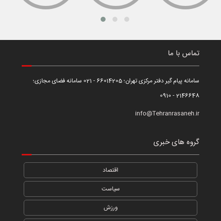
تماس با ما
سامانه پیام گیر دفتر مرکزی تهران؛ 66014205 - 021 سامانه فضای مجازی؛
2146648 - 0910
info@Tehranrasaneh.ir
گروه های خبری
اقتصاد
سیاست
ورزش