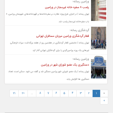
ورامین رسانه؛
پلمب ۸ سفره خانه غیرمجاز در ورامین
تهران رسانه | در اجرای طرح ویژه نظارت بر سفره‌خانه‌ها و قهوه‌خانه‌های شهرستان ورامین، ۸
باب سفره‌خانه غیرمجاز پلمب شد.
گردشگری رسانه؛
قطار گردشگری ورامین میزبان مسافران تهرانی
تهران رسانه | نخستین قطار گردشگری در هفتمین روز از هفته بزرگداشت میراث فرهنگی،
تورهای یک روزه ورامین‌گردی را برای گردشگران تهرانی آغاز کرد.
ورامین رسانه؛
دستگیری یک عضو شورای شهر در ورامین
تهران رسانه | یک عضو شورای شهر ورامین دستگیر شد و گفته می شود، ممکن است، تعداد
دستگیری ها افزایش یابد.
21
20
...
8
7
6
5
4
3
2
1
«
»