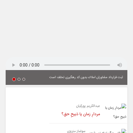
ثبت قرارداد مشاوران املاك بدون كد رهگیری تخلف است
یادداشت
عبدالکریم پورکیان
مردارِ زمان یا ذبیحِ حق؟
سولماز منزوی