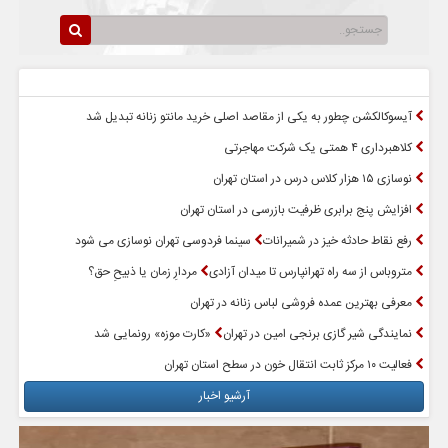
سرخط اخبار
پربازدیدترین اخبار
آیسوکالکشن چطور به یکی از مقاصد اصلی خرید مانتو زنانه تبدیل شد
کلاهبرداری ۴ همتی یک شرکت مهاجرتی
نوسازی ۱۵ هزار کلاس درس در استان تهران
افزایش پنج برابری ظرفیت بازرسی در استان تهران
رفع نقاط حادثه خیز در شمیرانات
سینما فردوسی تهران نوسازی می شود
متروباس از سه راه تهرانپارس تا میدان آزادی
مردارِ زمان یا ذبیحِ حق؟
معرفی بهترین عمده فروشی لباس زنانه در تهران
نمایندگی شیر گازی برنجی امین در تهران
«کارت موزه» رونمایی شد
فعالیت ۱۰ مرکز ثابت انتقال خون در سطح استان تهران
آرشیو اخبار