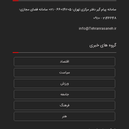
سامانه پیام گیر دفتر مرکزی تهران؛ 66014205 - 021 سامانه فضای مجازی؛
2146648 - 0910
info@Tehranrasaneh.ir
گروه های خبری
اقتصاد
سیاست
ورزش
جامعه
فرهنگ
هنر